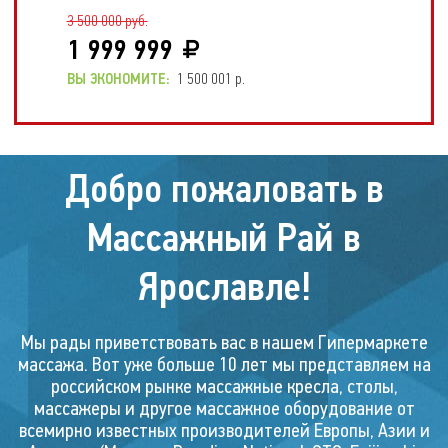
3 500 000 руб.
1 999 999
ВЫ ЭКОНОМИТЕ:
1 500 001 р.
Скидка!
Добро пожаловать в
25 %
Массажный Рай в
Ярославле!
Мы рады приветствовать вас в нашем Гипермаркете
Массажное кресло
массажа. Вот уже больше 10 лет мы представляем на
FALCON SV
российском рынке массажные кресла, столы,
массажеры и другое массажное оборудование от
всемирно известных производителей Европы, Азии и
2 200 000 руб.