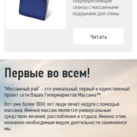
Общеукрепляющие
сеансы с массажными
подушками для спины
сохраняют здоровье
позвоночника, а значит
и всего организма в
Читать
целом. Сегодня иметь в
домашней аптечке
практичные массажеры
гораздо безопаснее и
выгоднее, чем
Первые во всем!
приобретать дорогие
лекарства
сомнительного
“Массажный рай” - это уникальный, первый и единственный
происхождения.
проект сети Ваших Гипермаркетов Массажа™.
Вот уже более 3000 лет люди лечат недуги с помощью
массажа. Именно массаж является универсальным
средством лечения, расслабления и отдыха. Именно этим,
жизненно необходимым видом деятельности занимаемся
мы.