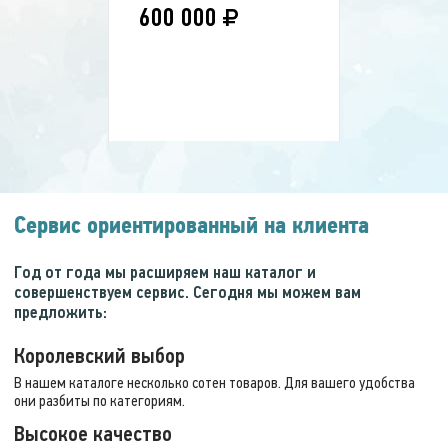
ВЫ ЭКОНОМИТЕ:
21 900 р.
600 000
Скидка!
35 %
Сервис ориентированный на клиента
Массажное кресло
Год от года мы расширяем наш каталог и
CARAT Dual
совершенствуем сервис. Сегодня мы можем вам
предложить:
Королевский выбор
880 000 руб.
569 999
В нашем каталоге несколько сотен товаров. Для вашего удобства
они разбиты по категориям.
ВЫ ЭКОНОМИТЕ:
310 001 р.
Высокое качество