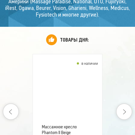
Америки (Massage Paradise, National, OTO, Fujiiryoki,
1 699 999
iRest, Ogawa, Beurer, Vision, Gharieni, Wellness, Medicus,
ВЫ ЭКОНОМИТЕ:
500 001 р.
Fysiotech и многие другие).
Скидка!
ТОВАРЫ ДНЯ:
10 %
в наличии
Массажный стол
Medicus PRO
290 000 руб.
268 100
Массажное кресло
Phantom II Beige