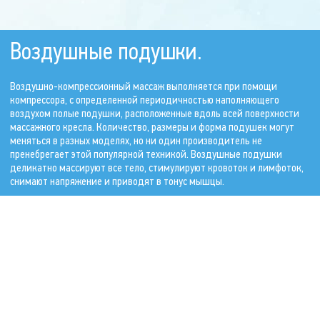
Воздушные подушки.
Воздушно-компрессионный массаж выполняется при помощи
компрессора, с определенной периодичностью наполняющего
воздухом полые подушки, расположенные вдоль всей поверхности
массажного кресла. Количество, размеры и форма подушек могут
меняться в разных моделях, но ни один производитель не
пренебрегает этой популярной техникой. Воздушные подушки
деликатно массируют все тело, стимулируют кровоток и лимфоток,
снимают напряжение и приводят в тонус мышцы.
Вибродиски.
Вибрационный массаж осуществляется за счет разночастотных
колебаний дисков, расположенных (чаще всего) в сидении кресла. В
большинстве моделей массажных кресел предусмотрена
возможность регулировки интенсивности и амплитуды вибраций.
Вибромассаж не только очень приятен, но и полезен. Он эффективно