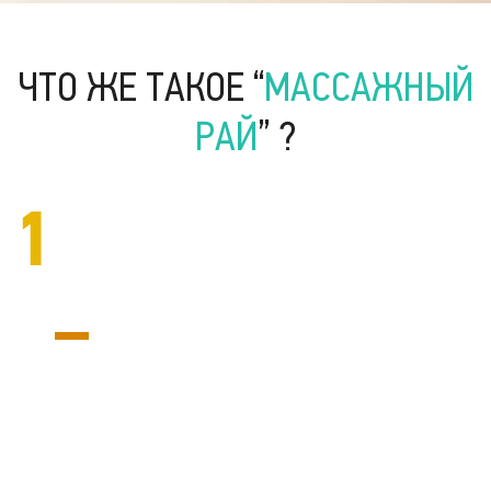
ЧТО ЖЕ ТАКОЕ “
МАССАЖНЫЙ
РАЙ
” ?
1
Уникальный магазин-салон
Гипермаркет массажа™ — это уникальный магазин-
салон сочетающий в себе товары и услуги одной
тематики. Это профессиональная команда
управленцев, консультантов, медиков и технических
специалистов, служащих Вам.