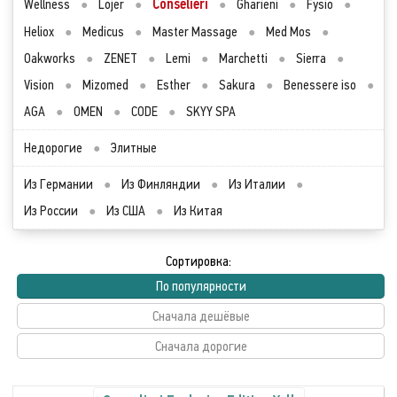
Conselieri
Wellness
●
Lojer
●
●
Gharieni
●
Fysio
●
Heliox
●
Medicus
●
Master Massage
●
Med Mos
●
Oakworks
●
ZENET
●
Lemi
●
Marchetti
●
Sierra
●
Vision
●
Mizomed
●
Esther
●
Sakura
●
Benessere iso
●
AGA
●
OMEN
●
CODE
●
SKYY SPA
Недорогие
●
Элитные
Из Германии
●
Из Финляндии
●
Из Италии
●
Из России
●
Из США
●
Из Китая
Сортировка:
По популярности
Сначала дешёвые
Сначала дорогие