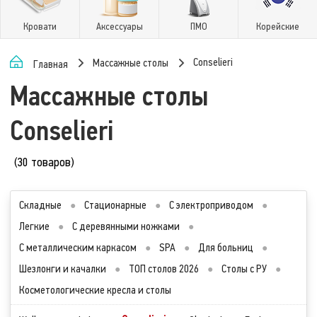
Кровати
Аксессуары
ПМО
Корейские
Conselieri
Массажные столы
Главная
Массажные столы
Conselieri
(30 товаров)
Складные
●
Стационарные
●
С электроприводом
●
Легкие
●
С деревянными ножками
●
С металлическим каркасом
●
SPA
●
Для больниц
●
Шезлонги и качалки
●
ТОП столов 2026
●
Столы с РУ
●
Косметологические кресла и столы