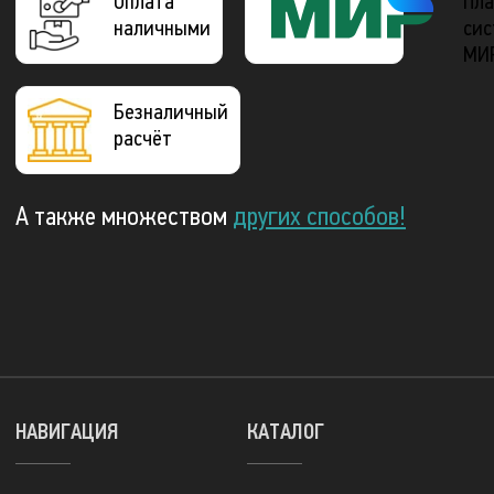
Оплата
Пла
наличными
сис
МИ
Безналичный
расчёт
А также множеством
других способов!
НАВИГАЦИЯ
КАТАЛОГ