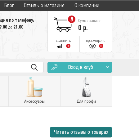
Блог
Отзывы о магазине
О компании
0
ция по телефону:
Сумма заказа:
0
р.
9:00
21:00
до
сравнить
просмотрено
0
0
Вход в клуб
и
Аксессуары
Для профи
Читать отзывы о товарах