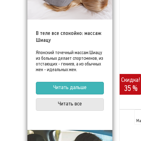
В теле все спокойно: массаж
Шиацу
Японский точечный массаж Шиацу
из больных делает спортсменов, из
отстающих - гениев, а из обычных
жен - идеальных жен.
Скидка!
35 %
Читать дальше
Читать все
Ма