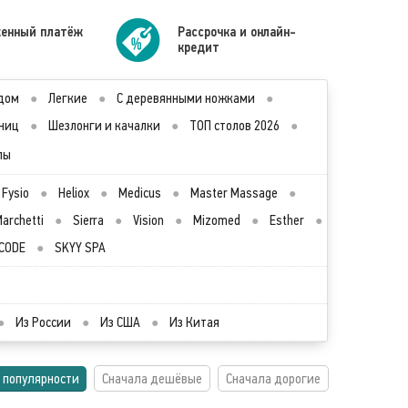
енный платёж
Рассрочка и онлайн-
кредит
дом
●
Легкие
●
С деревянными ножками
●
ниц
●
Шезлонги и качалки
●
ТОП столов 2026
●
лы
Fysio
●
Heliox
●
Medicus
●
Master Massage
●
archetti
●
Sierra
●
Vision
●
Mizomed
●
Esther
●
CODE
●
SKYY SPA
●
Из России
●
Из США
●
Из Китая
 популярности
Сначала дешёвые
Сначала дорогие