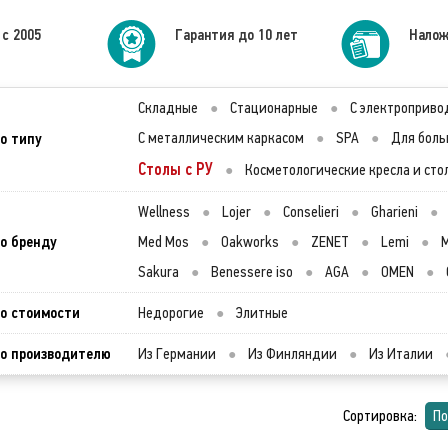
 с 2005
Гарантия до 10 лет
Налож
Складные
●
Стационарные
●
С электроприво
о типу
С металлическим каркасом
●
SPA
●
Для боль
Столы с РУ
●
Косметологические кресла и сто
Wellness
●
Lojer
●
Conselieri
●
Gharieni
●
о бренду
Med Mos
●
Oakworks
●
ZENET
●
Lemi
●
M
Sakura
●
Benessere iso
●
AGA
●
OMEN
●
о стоимости
Недорогие
●
Элитные
о производителю
Из Германии
●
Из Финляндии
●
Из Италии
Сортировка:
По