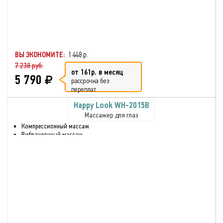
ВЫ ЭКОНОМИТЕ:
1 448 р.
7 238 руб.
от 161р. в месяц
5 790
рассрочка без
переплат
Happy Look WH-2015B
Массажер для глаз
Компрессионный массаж
Вибрационный массаж
Инфракрасный прогрев
Постоянное магнитное поле
Музыка для релаксации