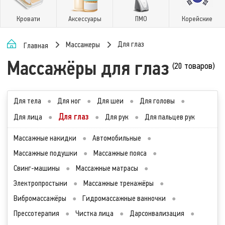
Кровати
Аксессуары
ПМО
Корейские
Для глаз
Массажеры
Главная
Массажёры для глаз
(20 товаров)
Для тела
●
Для ног
●
Для шеи
●
Для головы
●
Для глаз
Для лица
●
●
Для рук
●
Для пальцев рук
Массажные накидки
●
Автомобильные
●
Массажные подушки
●
Массажные пояса
●
Свинг-машины
●
Массажные матрасы
●
Электропростыни
●
Массажные тренажёры
●
Вибромассажёры
●
Гидромассажные ванночки
●
Прессотерапия
●
Чистка лица
●
Дарсонвализация
●