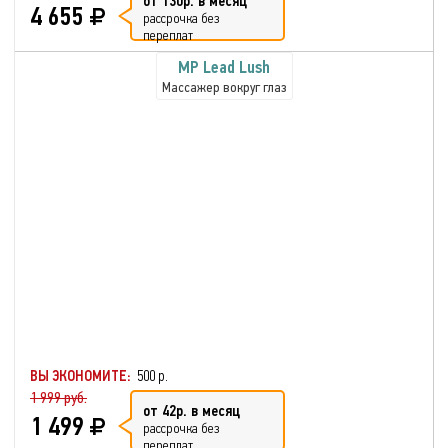
от 130р. в месяц
4 655
рассрочка без
переплат
MP Lead Lush
Массажер вокруг глаз
Вибрационный массаж
Магнитное воздействие
Удобство в использовании
Небольшие габариты
ВЫ ЭКОНОМИТЕ:
500 р.
1 999 руб.
от 42р. в месяц
1 499
рассрочка без
переплат