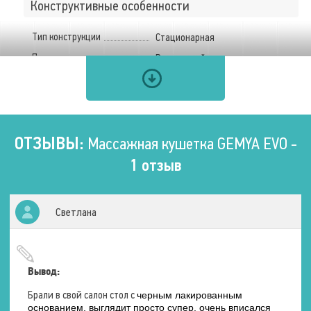
Конструктивные особенности
Тип конструкции
Стационарная
Подлокотники изголовья
Встроенный
Оригинальный цвет
Под заказ
Подлокотники ложа
Встроенный
ОТЗЫВЫ:
Массажная кушетка GEMYA EVO -
Используемые материалы
1 отзыв
Материал рамы
Дерево
Материал обивки
Натуральная кожа
Светлана
Размеры ложа
Вывод:
Длина
195 см.
Ширина
Брали в свой салон стол с
75 см.
черным лакированным
основанием, выглядит просто супер, очень вписался