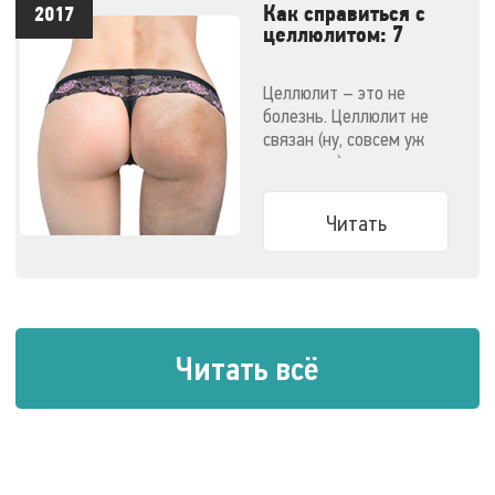
Как справиться с
2017
целлюлитом: 7
эффективных
методов
Целлюлит – это не
болезнь. Целлюлит не
связан (ну, совсем уж
напрямую) с ожирением.
Узнайте все о способах
победить целлюлит.
Читать
Читать всё