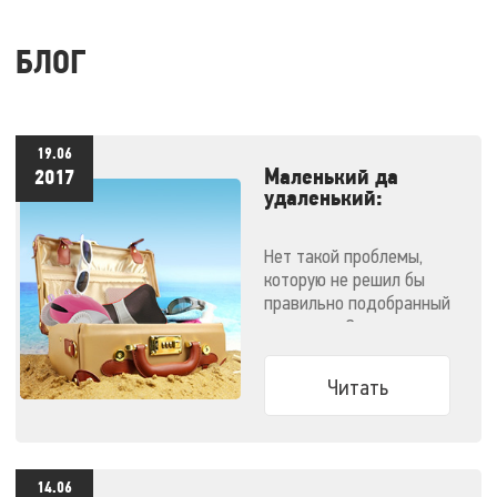
БЛОГ
19.06
Маленький да
2017
удаленький:
массажеры,
незаменимые в
Нет такой проблемы,
отпуске
которую не решил бы
правильно подобранный
массажер. Эти
компактные малютки
поместятся даже в
Читать
ручную кладь и не
дадут испортить
отпуск!
14.06