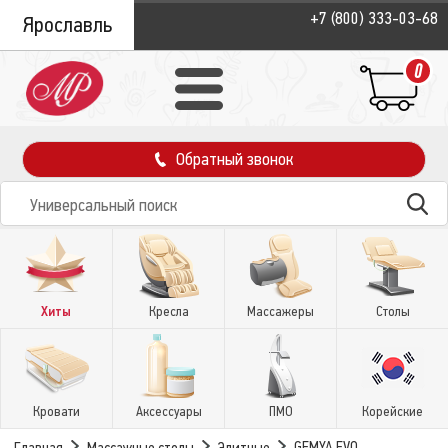
+7 (800) 333-03-68
Ярославль
0
Обратный звонок
Хиты
Кресла
Массажеры
Столы
Кровати
Аксессуары
ПМО
Корейские
GEMYA EVO