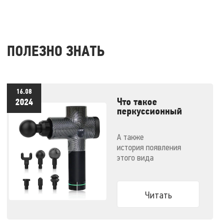
ПОЛЕЗНО ЗНАТЬ
16.08
Что такое
2024
перкуссионный
массажер и как им
правильно
А также
пользоваться
история появления
этого вида
массажеров и советы по
выбору конкретной
модели
Читать