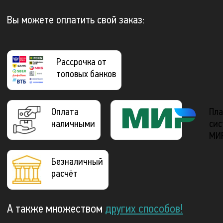
Вы можете оплатить свой заказ:
Рассрочка от
топовых банков
Оплата
Пла
наличными
сис
МИ
Безналичный
расчёт
А также множеством
других способов!