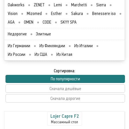
Oakworks
●
ZENET
●
Lemi
●
Marchetti
●
Sierra
●
Vision
●
Mizomed
●
Esther
●
Sakura
●
Benessere iso
●
AGA
●
OMEN
●
CODE
●
SKYY SPA
Недорогие
●
Элитные
Из Германии
●
Из Финляндии
●
Из Италии
●
Из России
●
Из США
●
Из Китая
Сортировка:
По популярности
Сначала дешёвые
Сначала дорогие
Lojer Capre F2
Массажный стол