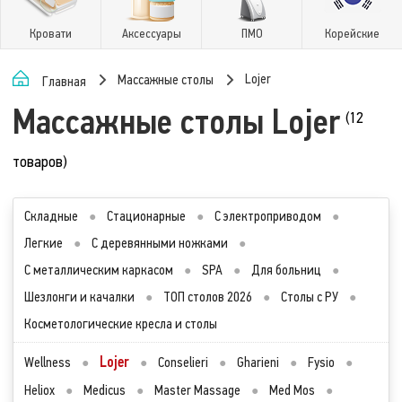
Кровати
Аксессуары
ПМО
Корейские
Lojer
Массажные столы
Главная
Массажные столы Lojer
(12
товаров)
Складные
●
Стационарные
●
С электроприводом
●
Легкие
●
С деревянными ножками
●
С металлическим каркасом
●
SPA
●
Для больниц
●
Шезлонги и качалки
●
ТОП столов 2026
●
Столы с РУ
●
Косметологические кресла и столы
Lojer
Wellness
●
●
Conselieri
●
Gharieni
●
Fysio
●
Heliox
●
Medicus
●
Master Massage
●
Med Mos
●