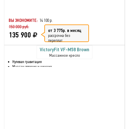
ВЫ ЭКОНОМИТЕ:
14 100 р.
150 000 руб.
от 3 775р. в месяц
135 900
рассрочка без
переплат
VictoryFit VF-M58 Brown
Массажное кресло
Нулевая гравитация
Массаж верхних и нижних
частей тела
Массаж голени и ног
Воздушно-компрессионный
массаж
Разминающий массаж
Инфракрасный нагрев
Звук через встроенные
динамики.
Нормализуете
кровообращение в тканях
Глубокое разминание всех
мышц