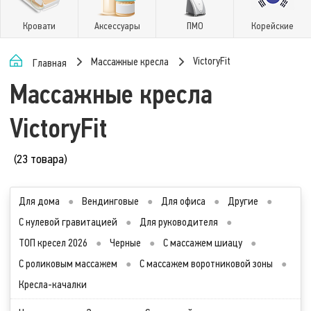
Кровати
Аксессуары
ПМО
Корейские
VictoryFit
Массажные кресла
Главная
Массажные кресла
VictoryFit
(23 товара)
Для дома
●
Вендинговые
●
Для офиса
●
Другие
●
С нулевой гравитацией
●
Для руководителя
●
ТОП кресел 2026
●
Черные
●
С массажем шиацу
●
С роликовым массажем
●
С массажем воротниковой зоны
●
Кресла-качалки