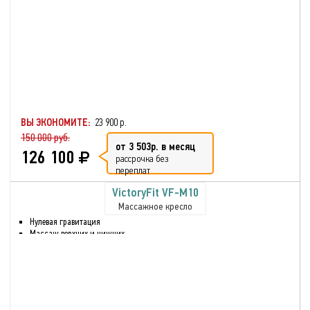
Инфракрасный нагрев
Разминающий массаж
Искусственная кожа
Регулировка наклона спинки
Регулировка интенсивности
массажа,
Прослушивание музыки через
bluetooth
ВЫ ЭКОНОМИТЕ:
23 900 р.
150 000 руб.
от 3 503р. в месяц
126 100
рассрочка без
переплат
VictoryFit VF-M10
Массажное кресло
Нулевая гравитация
Массаж верхних и нижних
частей тела
Массаж стоп и голени
Шиацу массаж
Воздушно-компрессионный
массаж
Разминающий массаж