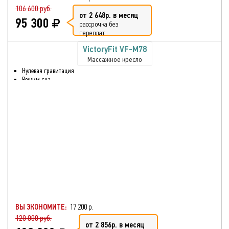
106 600 руб.
от 2 648р. в месяц
95 300
рассрочка без
переплат
VictoryFit VF-M78
Массажное кресло
Нулевая гравитация
Режим сна
Массаж ног
Инфракрасный нагрев
Вибрация
Нулевая гравитация
Глубокое разминание всех
мышц
Функция массажа сжатым
воздухом для икр и рук
Нагрев спинки кресла от
поясницы до плеч
Одновременно
постукивающий и
вибрационным массаж
ВЫ ЭКОНОМИТЕ:
17 200 р.
120 000 руб.
от 2 856р. в месяц