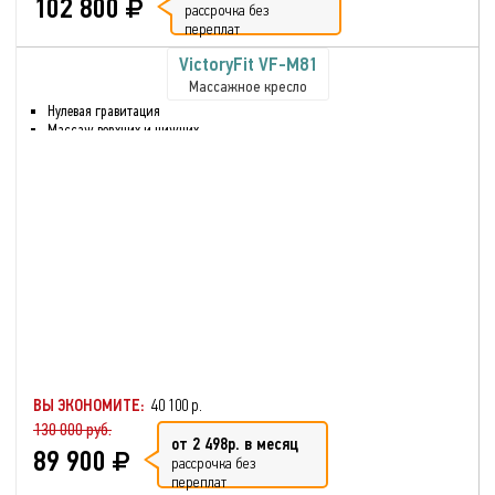
102 800
рассрочка без
переплат
VictoryFit VF-M81
Массажное кресло
Нулевая гравитация
Массаж верхних и нижних
частей тела
Массаж стоп и голени
Шиацу массаж
Разминающий массаж
Воздушно-компрессионный
массаж
Вибрационный массаж
Прослушивание музыки через
bluetooth
Функция массажа сжатым
воздухом
Глубокое разминание всех
мышц
ВЫ ЭКОНОМИТЕ:
40 100 р.
130 000 руб.
от 2 498р. в месяц
89 900
рассрочка без
переплат