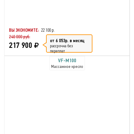
Максимальный вес
пользователя: 130 кг
Глубокое разминание всех
мышц
Функция массажа сжатым
воздухом
ВЫ ЭКОНОМИТЕ:
22 100 р.
240 000 руб.
от 6 053р. в месяц
217 900
рассрочка без
переплат
VF-M100
Массажное кресло