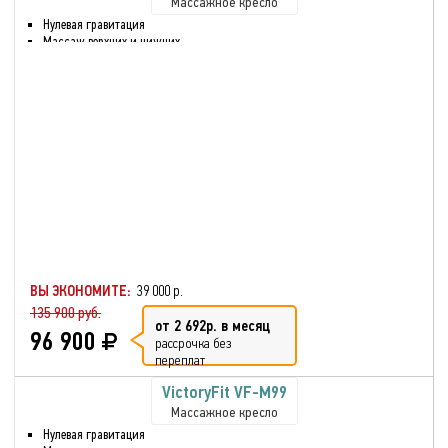
Массажное кресло
Нулевая гравитация
Массаж верхних и нижних
частей тела
Воздушно-компрессионный
массаж
Разминающий массаж
Шиацу массаж
Прослушивание музыки через
bluetooth
Массаж стоп и голени
Искусственная кожа
Реабилитация после травмы
или болезни
Глубокое разминание всех
мышц
ВЫ ЭКОНОМИТЕ:
39 000 р.
135 900 руб.
от 2 692р. в месяц
96 900
рассрочка без
переплат
VictoryFit VF-M99
Массажное кресло
Нулевая гравитация