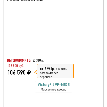
Массаж верхних и нижних
частей тела
Массаж стоп и голени
Воздушно-компрессионный
массаж
Шиацу массаж
Разминающий массаж
Нагрев спинки и сиденья
кресла
Автоматический режим
Режим сна
Массаж ног
ВЫ ЭКОНОМИТЕ:
33 310 р.
139 900 руб.
от 2 961р. в месяц
106 590
рассрочка без
переплат
VictoryFit VF-M828
Массажное кресло