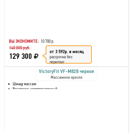
Массаж сжатым воздухом
для голени
Воздушно-компрессионный
массаж
Разминающий массаж
Звук через встроенные
динамики.
ВЫ ЭКОНОМИТЕ:
10 700 р.
140 000 руб.
от 3 592р. в месяц
129 300
рассрочка без
переплат
VictoryFit VF-M828 черное
Массажное кресло
Шиацу массаж
Воздушно-компрессионный
массаж
Разминающий массаж
Нулевая гравитация
Нагрев спинки и сиденья
кресла
Массаж верхних и нижних
частей тела
Массаж стоп и голени