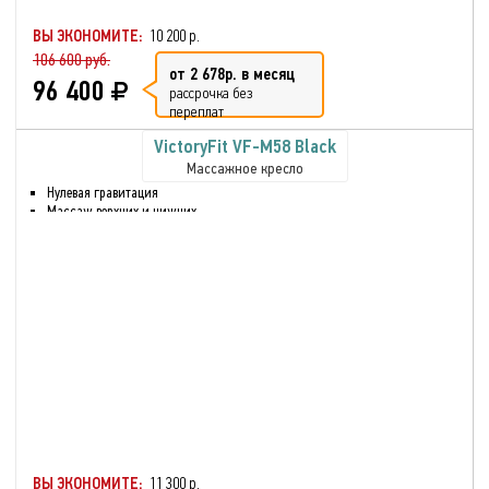
Реабилитация после травмы
или болезни
ВЫ ЭКОНОМИТЕ:
10 200 р.
106 600 руб.
от 2 678р. в месяц
96 400
рассрочка без
переплат
VictoryFit VF-M58 Black
Массажное кресло
Нулевая гравитация
Массаж верхних и нижних
частей тела
Массаж голени и ног
Шиацу
Воздушно-компрессионный
массаж
Разминающий массаж
Функция массажа сжатым
воздухом для икр и рук
Максимальный вес
пользователя: 130 кг
Функция нагрева спинки
кресла.
Звук через встроенные
динамики
ВЫ ЭКОНОМИТЕ:
11 300 р.