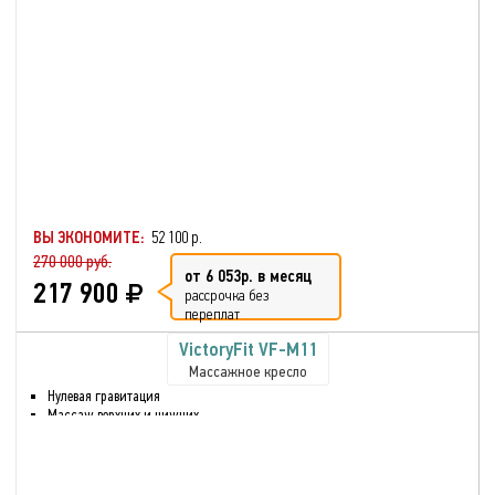
ВЫ ЭКОНОМИТЕ:
52 100 р.
270 000 руб.
от 6 053р. в месяц
217 900
рассрочка без
переплат
VictoryFit VF-M11
Массажное кресло
Нулевая гравитация
Массаж верхних и нижних
частей тела
Шиацу массаж
Воздушно-компрессионный
массаж