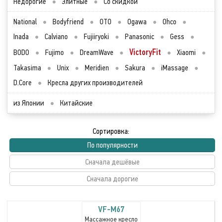
Недорогие
●
Элитные
●
Со скидкой
National
●
Bodyfriend
●
OTO
●
Ogawa
●
Ohco
●
Inada
●
Calviano
●
Fujiiryoki
●
Panasonic
●
Gess
●
VictoryFit
BODO
●
Fujimo
●
DreamWave
●
●
Xiaomi
●
Takasima
●
Unix
●
Meridien
●
Sakura
●
iMassage
●
D.Core
●
Кресла других производителей
из Японии
●
Китайские
Сортировка:
По популярности
Сначала дешёвые
Сначала дорогие
VF-M67
Массажное кресло