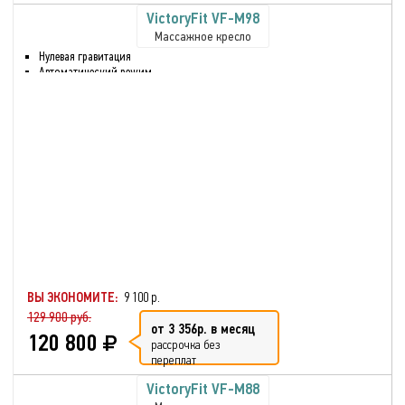
VictoryFit VF-M98
Массажное кресло
Нулевая гравитация
Автоматический режим
Режим сна
Массаж верхней части тела
Массаж нижней части тела
Звук через встроенные
динамики.
Регулировка наклона спинки
Нормализация
кровообращения в тканях
Глубокое разминание всех
мышц
Реабилитация после травмы
или болезни
ВЫ ЭКОНОМИТЕ:
9 100 р.
129 900 руб.
от 3 356р. в месяц
120 800
рассрочка без
переплат
VictoryFit VF-M88