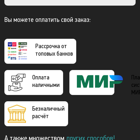
Вы можете оплатить свой заказ:
Рассрочка от
топовых банков
Оплата
Пла
наличными
сис
МИ
Безналичный
расчёт
А также множеством
других способов!