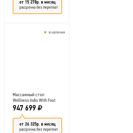
от 15 278р. в месяц
рассрочка без переплат
в наличии
Добавить в сравнение
Массажный стол
Wellness Indis With Foot
Bath
947 699
от 26 325р. в месяц
рассрочка без переплат