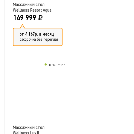
Массажный стол
Wellness Resort Aqua
Deluxe
149 999
от 4 167р. в месяц
рассрочка без переплат
в наличии
Добавить в сравнение
Массажный стол
Wellness Lux II