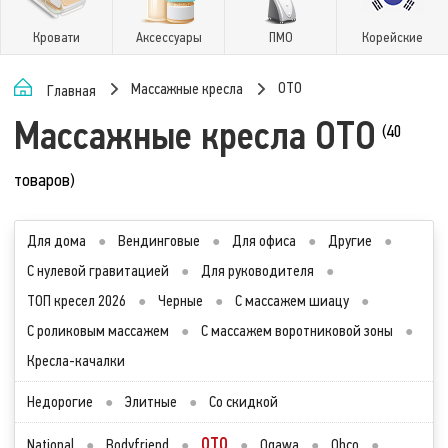
Кровати
Аксессуары
ПМО
Корейские
OTO
Массажные кресла
Главная
Массажные кресла OTO
(40
товаров)
Для дома
●
Вендинговые
●
Для офиса
●
Другие
●
С нулевой гравитацией
●
Для руководителя
●
ТОП кресел 2026
●
Черные
●
С массажем шиацу
●
С роликовым массажем
●
С массажем воротниковой зоны
●
Кресла-качалки
Недорогие
●
Элитные
●
Со скидкой
OTO
National
●
Bodyfriend
●
●
Ogawa
●
Ohco
●