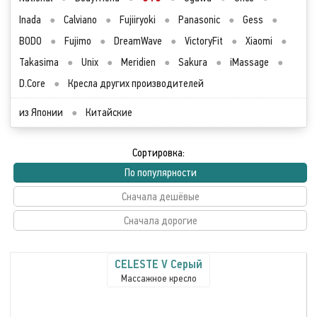
Inada
●
Calviano
●
Fujiiryoki
●
Panasonic
●
Gess
●
BODO
●
Fujimo
●
DreamWave
●
VictoryFit
●
Xiaomi
●
Takasima
●
Unix
●
Meridien
●
Sakura
●
iMassage
●
D.Core
●
Кресла других производителей
из Японии
●
Китайские
Сортировка:
По популярности
Сначала дешёвые
Сначала дорогие
CELESTE V Серый
Массажное кресло