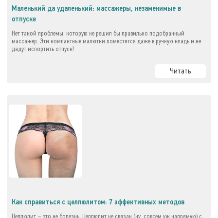
Маленький да удаленький: массажеры, незаменимые в
отпуске
Нет такой проблемы, которую не решил бы правильно подобранный
массажер. Эти компактные малютки поместятся даже в ручную кладь и не
дадут испортить отпуск!
Читать
Как справиться с целлюлитом: 7 эффективных методов
Целлюлит – это не болезнь. Целлюлит не связан (ну, совсем уж напрямую) с