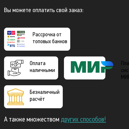
Вы можете оплатить свой заказ:
Рассрочка от
топовых банков
Оплата
Пла
наличными
сис
МИ
Безналичный
расчёт
А также множеством
других способов!