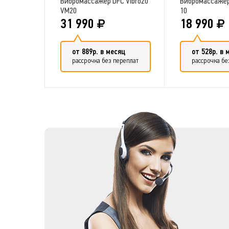
Вибромассажер DFC Vibro20
Вибромассажер
VM20
10
31 990
18 990
от 889р. в месяц
от 528р. в 
рассрочка без переплат
рассрочка бе
Добавить в сравнение
Добавить 