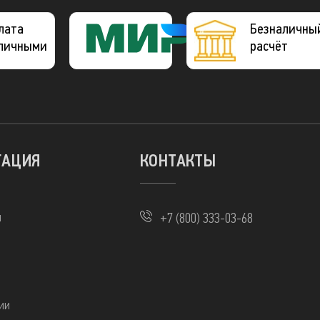
лата
Платежная
Безналичны
личными
система
расчёт
МИР
ГАЦИЯ
КОНТАКТЫ
ы
+7 (800) 333-03-68
ии