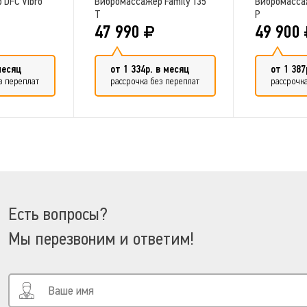
 DFC Vibro
Вибромассажер Family 135
Вибромассаж
T
P
47 990
49 900
месяц
от 1 334р. в месяц
от 1 387
з переплат
рассрочка без переплат
рассрочка
в сравнение
Добавить в сравнение
Добави
Есть вопросы?
Мы перезвоним и ответим!