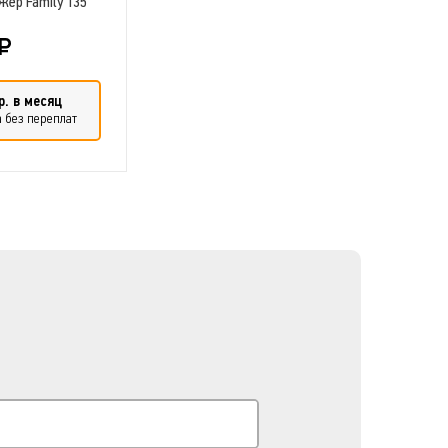
ер Family 135
р. в месяц
 без переплат
ть в сравнение