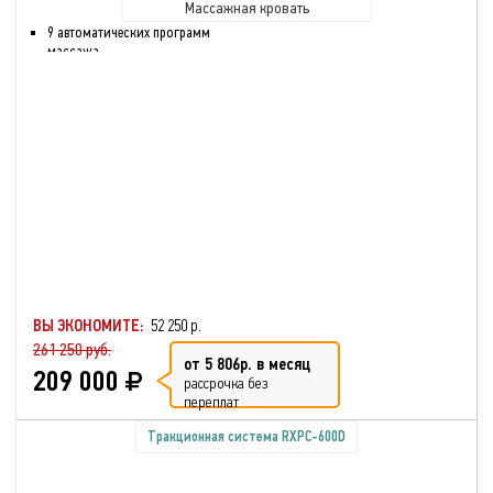
Массажная кровать
9 автоматических программ
массажа
Регулировка положения
массажных роликов
Таймер, пауза
Нефритовые ролики
ВЫ ЭКОНОМИТЕ:
52 250 р.
261 250 руб.
от 5 806р. в месяц
209 000
рассрочка без
переплат
Тракционная система RXPC-600D