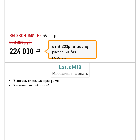
ВЫ ЭКОНОМИТЕ:
56 000 р.
280 000 руб.
от 6 223р. в месяц
224 000
рассрочка без
переплат
Lotus M18
Массажная кровать
9 автоматических программ
Эргономичный дизайн
Высокотехнологичный
материал
Проигрыватель МР3
Слайдер - раздвижная
конструкция
Сканирования позвоночника