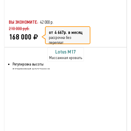
ВЫ ЭКОНОМИТЕ:
42 000 р.
210 000 руб.
от 4 667р. в месяц
168 000
рассрочка без
переплат
Lotus М17
Массажная кровать
Регулировка высоты
размещения массажных
роликов
9 автоматических программ
Проигрыватель МР3
Экокожа
Раздвижная конструкция
Эргономичный дизайн
Удобство и простота в
использовании