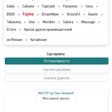
Inada
●
Calviano
●
Fujiiryoki
●
Panasonic
●
Gess
●
Fujimo
BODO
●
●
DreamWave
●
VictoryFit
●
Xiaomi
●
Takasima
●
Unix
●
Meridien
●
Sakura
●
iMassage
●
D.Core
●
Кресла других производителей
из Японии
●
Китайские
Сортировка:
По популярности
Сначала дешёвые
Сначала дорогие
МАСТЕР Ци Серо-бежевый
Массажное кресло