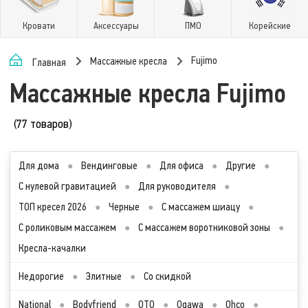
Кровати
Аксессуары
ПМО
Корейские
Fujimo
Массажные кресла
Главная
Массажные кресла Fujimo
(77 товаров)
Для дома
●
Вендинговые
●
Для офиса
●
Другие
●
С нулевой гравитацией
●
Для руководителя
●
ТОП кресел 2026
●
Черные
●
С массажем шиацу
●
С роликовым массажем
●
С массажем воротниковой зоны
●
Кресла-качалки
Недорогие
●
Элитные
●
Со скидкой
National
●
Bodyfriend
●
OTO
●
Ogawa
●
Ohco
●